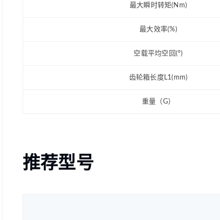
最大瞬时转矩(Nm)
最大效率(%)
空载平均空回(°)
齿轮箱长度L1(mm)
重量（G）
推荐型号