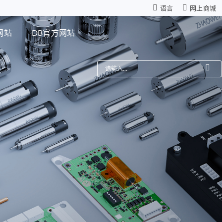
语言
网上商城
网站
DB官方网站
费
机器人
星减速箱（高性能版）
零背隙齿轮箱
模组
仿生机器人灵巧手
距调节驱动系统
ZWSMD Φ4mm系列
电路板
ZWSMD Φ6mm系列
ZWSMD Φ8mm系列
ZWSMD Φ10mm系列
ZWSMD Φ12mm系列
ZWSMD Φ16mm系列
ZWSMD Φ19mm系列