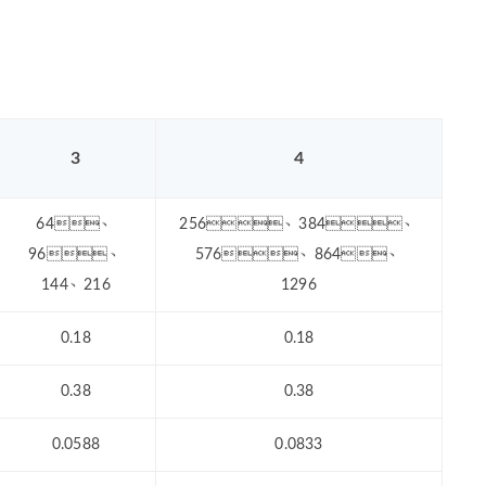
3
4
64、
256、384、
96、
576、864、
144、216
1296
0.18
0.18
0.38
0.38
0.0588
0.0833