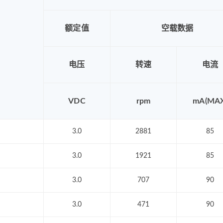
额定值
空载数据
电压
转速
电流
VDC
rpm
mA(MAX
3.0
2881
85
3.0
1921
85
3.0
707
90
3.0
471
90