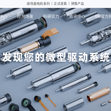
高性能电机系列
|
正式发售
|
预售产品
中心
应用场景
科研实力
资讯中心
DB官方
工业自动化
智能消
行星减速箱
行
高性能电机应用
摄像头
微型瞳
PD版本
MD版本
可持续发展
设计实力
展会活动
DB官方网站
智能制造
行业资讯
检测能力
常见问题
ZWPD Φ4.3mm系列
ZWMD Φ3.4mm系列
ZWPD Φ6mm系列
ZWMD Φ4.3mm系列
ZWPD Φ8mm系列
ZWMD Φ6mm系列
ZWPD Φ10mm系列
ZWMD Φ8mm系列
ZWPD Φ12mm系列
ZWMD Φ10mm系列