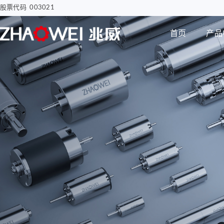
股票代码 003021
首页
产品
汽车电子
智慧医疗
步进电机
编码器
智能汽车屏幕解决方案
骨科手术创面清洗泵
电子驻车MGU
胰岛素注射泵
Φ8mm 编码器
研发实力
企业动态
公司介绍
电机
智能尾门伸缩
移液工作站驱动系统
Φ12mm 编码器
拇指并排直线电机
Φ22mm 编码器
Φ12mm拇指直线电机
Φ38mm 编码器
Φ12mm掌心直线电
机-1
无刷空心杯电机
Φ12mm掌心直线电